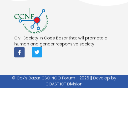
Civil Society in Cox’s Bazar that will promote a
human and gender responsive society
© Cox's Bazar CSO NGO Forum - 2026 || Develop by
COAST ICT Division