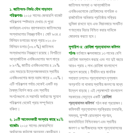
জাতিসংঘ সংস্থা ও আন্তর্জাতিক
১. জাতিসংঘ-নির্ভর যৌথ সাড়াদান
এনজিওগুলোকে রোহিঙ্গাদের নাগরিক ও
পরিকল্পনাঃ
২০২৫ সালের জেআরপি বাজেট
রাজনৈতিক অধিকার প্রতিষ্ঠায় সক্রিয়
পরিকল্পনা স্পষ্টভাবে দেখায় যে পুরো
ভূমিকা রাখতে হবে এবং মিয়ানমারে সংঘটিত
কার্যক্রম এখনও ব্যাপকভাবে জাতিসংঘের
গণহত্যার বিচার নিশ্চিত করার দাবিকে
সংস্থাগুলোর নিয়ন্ত্রণাধীন। মোট ৯৩৪.৫
জোরদার করতে হবে।
মিলিয়ন ডলারের মধ্যে প্রায় ৮১০.৫৮
মিলিয়ন ডলার (৮৬.৮%) জাতিসংঘ
সুপারিশ-৪: রোহিঙ্গা প্রত্যাবাসন কমিশন
সংস্থাগুলোর নিয়ন্ত্রণে রয়েছে। বিপরীতে
গঠনঃ
বর্তমানে কক্সবাজারে ১৩ লাখের বেশি
আন্তর্জাতিক এনজিওগুলোর অংশ মাত্র
রোহিঙ্গা অবস্থান করছে এবং গত দুই বছরে
৮.৯৭%, জাতীয় এনজিওগুলোর ৪.১৯%
আরও প্রায় ২ লাখ রোহিঙ্গা বাংলাদেশে
এবং সবচেয়ে উদ্বেগজনকভাবে স্থানীয়
প্রবেশ করেছে। দীর্ঘদিন ধরে মানবিক
এনজিওগুলোর জন্য বরাদ্দ মাত্র ০.০৬%।
সহায়তা চললেও প্রত্যাবাসনে দৃশ্যমান
এটি পরিকল্পনা পর্যায় থেকেই একটি বড়
অগ্রগতি না থাকায় স্থানীয় জনগণের মধ্যে
বৈষম্য নির্দেশ করে এবং স্থানীয়
উদ্বেগ বাড়ছে। এই প্রেক্ষাপটে বাংলাদেশ
সংগঠনগুলো যে সরাসরি অর্থায়ণের সুযোগ
সরকারের নেতৃত্বে একটি ‘
রোহিঙ্গা
পরিকল্পনা থেকেই প্রায় সম্পূর্ণভাবে
প্রত্যাবাসন
কমিশন
’ গঠন করা প্রয়োজন।
বঞ্চিত।
কমিশনটি প্রত্যাবাসন প্রক্রিয়ার তদারকি,
সমন্বয়, সুস্পষ্ট রোডম্যাপ প্রণয়ন,
২
.
১০টি
আবেদনকারী
সংস্থার কাছে
৯১
%
জবাবদিহিতা নিশ্চিতকরণ এবং স্থানীয়
বাজেটঃ
২০২৫ সালের জেআরপিতে
জনগণ ও অংশীজনদের সঙ্গে প্রত্যাবাসনের
অর্থায়নের কাঠামো অত্যন্ত কেন্দ্রীভূত।