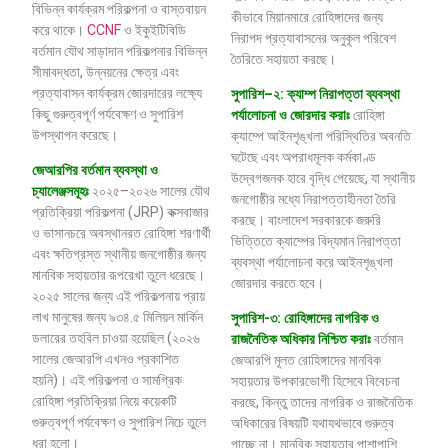
বিভিন্ন কার্যক্রম পরিকল্পনা ও বাস্তবায়ন
কীভাবে মিয়ানমারে রোহিঙ্গাদের জন্য
করে থাকে।
CCNF
ও ইকুইটিবিডি
নিরাপদ প্রত্যাবাসনের অনুকূল পরিবেশ
বর্তমান যৌথ সাড়াদান পরিকল্পনার বিভিন্ন
তৈরিতে সহায়তা করছে।
সীমাবদ্ধতা, উন্নয়নের ক্ষেত্র এবং
প্রত্যাবাসন কার্যক্রম জোরদারের লক্ষ্যে
সুপারিশ
–
২
:
ক্যাম্প
নিরাপত্তা
ব্যবস্থা
কিছু গুরুত্বপূর্ণ পর্যবেক্ষণ ও সুপারিশ
পর্যালোচনা
ও
জোরদার
করাঃ
রোহিঙ্গা
উপস্থাপন করেছে।
ক্যাম্পে আইনশৃঙ্খলা পরিস্থিতির অবনতি
ঘটেছে এবং অপরাধমূলক কর্মকাণ্ড
জেআরপির বর্তমান ব্যবস্থা ও
উদ্বেগজনক হারে বৃদ্ধি পেয়েছে, যা স্থানীয়
চ্যালেঞ্জসমূহঃ
২০২৫–২০২৬ সালের যৌথ
জনগোষ্ঠীর মধ্যে নিরাপত্তাহীনতা তৈরি
প্রতিক্রিয়া পরিকল্পনা (JRP) কক্সবাজার
করছে। বাংলাদেশ সরকারকে জরুরি
ও ভাসানচরে অবস্থানরত রোহিঙ্গা শরণার্থী
ভিত্তিতে ক্যাম্পের বিদ্যমান নিরাপত্তা
এবং ক্ষতিগ্রস্ত স্থানীয় জনগোষ্ঠীর জন্য
ব্যবস্থা পর্যালোচনা করে আইনশৃঙ্খলা
মানবিক সহায়তার রূপরেখা তুলে ধরেছে।
জোরদার করতে হবে।
২০২৫ সালের জন্য এই পরিকল্পনায় প্রায়
লাখ মানুষের জন্য ৯৩৪.৫ মিলিয়ন মার্কিন
সুপারিশ-৩: রোহিঙ্গাদের নাগরিক ও
ডলারের তহবিল চাওয়া হয়েছিল (২০২৬
রাজনৈতিক অধিকার নিশ্চিত করাঃ
বর্তমান
সালের জেআরপি এখনও প্রকাশিত
জেআরপি মূলত রোহিঙ্গাদের মানবিক
হয়নি)। এই পরিকল্পনা ও সামগ্রিক
সহায়তার উপকারভোগী হিসেবে বিবেচনা
রোহিঙ্গা প্রতিক্রিয়া নিয়ে কয়েকটি
করছে, কিন্তু তাদের নাগরিক ও রাজনৈতিক
গুরুত্বপূর্ণ পর্যবেক্ষণ ও সুপারিশ নিচে তুলে
অধিকারের বিষয়টি যথাযথভাবে গুরুত্ব
ধরা হলো।
পাচ্ছে না। মানবিক সহায়তার পাশাপাশি