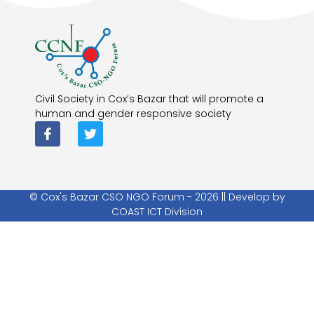
Civil Society in Cox’s Bazar that will promote a
human and gender responsive society
© Cox's Bazar CSO NGO Forum - 2026 || Develop by
COAST ICT Division