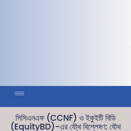
সিসিএনএফ (CCNF) ও ইকুইটি বিডি
(EquityBD)-এর যৌথ বিশ্লেষণ: যৌথ