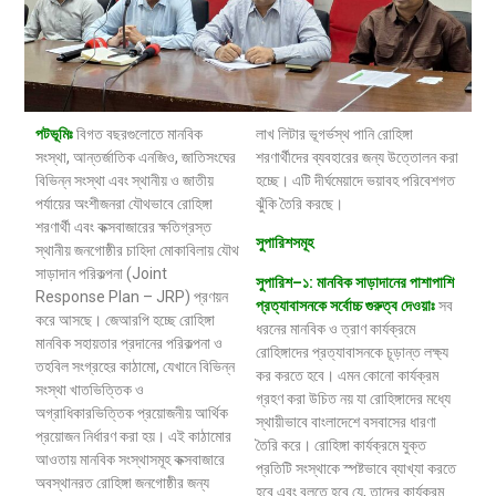
পটভূমিঃ
বিগত বছরগুলোতে মানবিক
লাখ লিটার ভূগর্ভস্থ পানি রোহিঙ্গা
সংস্থা, আন্তর্জাতিক এনজিও, জাতিসংঘের
শরণার্থীদের ব্যবহারের জন্য উত্তোলন করা
বিভিন্ন সংস্থা এবং স্থানীয় ও জাতীয়
হচ্ছে। এটি দীর্ঘমেয়াদে ভয়াবহ পরিবেশগত
পর্যায়ের অংশীজনরা যৌথভাবে রোহিঙ্গা
ঝুঁকি তৈরি করছে।
শরণার্থী এবং কক্সবাজারের ক্ষতিগ্রস্ত
সুপারিশসমূহ
স্থানীয় জনগোষ্ঠীর চাহিদা মোকাবিলায় যৌথ
সাড়াদান পরিকল্পনা (Joint
সুপারিশ
–
১
:
মানবিক
সাড়াদানের পাশাপাশি
Response Plan – JRP) প্রণয়ন
প্রত্যাবাসনকে
সর্বোচ্চ
গুরুত্ব
দেওয়াঃ
সব
করে আসছে। জেআরপি হচ্ছে রোহিঙ্গা
ধরনের মানবিক ও ত্রাণ কার্যক্রমে
মানবিক সহায়তার প্রদানের পরিকল্পনা ও
রোহিঙ্গাদের প্রত্যাবাসনকে চূড়ান্ত লক্ষ্য
তহবিল সংগ্রহের কাঠামো, যেখানে বিভিন্ন
কর করতে হবে। এমন কোনো কার্যক্রম
সংস্থা খাতভিত্তিক ও
গ্রহণ করা উচিত নয় যা রোহিঙ্গাদের মধ্যে
অগ্রাধিকারভিত্তিক প্রয়োজনীয় আর্থিক
স্থায়ীভাবে বাংলাদেশে বসবাসের ধারণা
প্রয়োজন নির্ধারণ করা হয়। এই কাঠামোর
তৈরি করে। রোহিঙ্গা কার্যক্রমে যুক্ত
আওতায় মানবিক সংস্থাসমূহ কক্সবাজারে
প্রতিটি সংস্থাকে স্পষ্টভাবে ব্যাখ্যা করতে
অবস্থানরত রোহিঙ্গা জনগোষ্ঠীর জন্য
হবে এবং বলতে হবে যে, তাদের কার্যক্রম