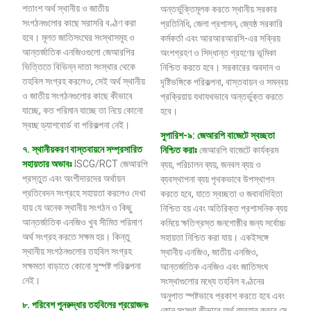
শতাংশ অর্থ স্থানীয় ও জাতীয়
অন্তর্ভুক্তিমূলক করতে স্থানীয় সরকার
সংগঠনগুলোর কাছে সরাসরি বণ্ঠণ করা
প্রতিনিধি, জেলা প্রশাসন, জ্যেষ্ঠ সরকারি
হবে। মূলত জাতিসংঘের সংস্থাসমূহ ও
কর্মকর্তা এবং আরআরআরসি-এর সক্রিয়
আন্তর্জাতিক এনজিওগুলো জেআরপির
অংশগ্রহণ ও সিদ্ধান্ত গ্রহণের ভূমিকা
ভিত্তিতে বিভিন্ন দাতা সংস্থার থেকে
নিশ্চিত করতে হবে। সরকারের অবদান ও
তহবিল সংগ্রহ করলেও, সেই অর্থ স্থানীয়
দৃষ্টিভঙ্গিকে পরিকল্পনা, বাস্তবায়ন ও সমন্বয়
ও জাতীয় সংগঠনগুলোর কাছে কীভাবে
প্রক্রিয়ায় যথাযথভাবে অন্তর্ভুক্ত করতে
যাচ্ছে, কত পরিমান যাচ্ছে তা নিয়ে কোনো
হবে।
স্বচ্ছ ড্যাশবোর্ড বা পরিকল্পনা নেই।
সুপারিশ-৯: জেআরপি বাজেটে স্বচ্ছতা
৭
.
স্থানীয়করণ
বাস্তবায়নে
সম্প্রসারিত
নিশ্চিত করাঃ
জেআরপি বাজেটে কার্যক্রম
সহায়তার
অভাবঃ
ISCG/RCT জেআরপি
ব্যয়, পরিচালন ব্যয়, জনবল ব্যয় ও
প্রস্তুত এবং অংশীদারদের অর্থায়ন
ব্যবস্থাপনা ব্যয় পৃথকভাবে উপস্থাপন
প্রতিবেদন সংগ্রহে সহায়তা করলেও দেখা
করতে হবে, যাতে স্বচ্ছতা ও জবাবদিহিতা
যায় যে অনেক স্থানীয় সংগঠন ও কিছু
নিশ্চিত হয় এবং অতিরিক্ত প্রশাসনিক ব্যয়
আন্তর্জাতিক এনজিও খুব সীমিত পরিমাণ
কমিয়ে ক্ষতিগ্রস্ত জনগোষ্ঠীর জন্য সর্বোচ্চ
অর্থ সংগ্রহ করতে সক্ষম হয়। কিন্তু
সহায়তা নিশ্চিত করা যায়। একইসঙ্গে
স্থানীয় সংগঠনগুলোর তহবিল সংগ্রহ
স্থানীয় এনজিও, জাতীয় এনজিও,
সক্ষমতা বাড়াতে কোনো সুস্পষ্ট পরিকল্পনা
আন্তর্জাতিক এনজিও এবং জাতিসংঘ
নেই।
সংস্থাগুলোর মধ্যে তহবিল বণ্ঠনের
অনুপাত স্পষ্টভাবে প্রকাশ করতে হবে এবং
৮
.
পরিবেশ
পুনরুদ্ধার
তহবিলের
প্রয়োজনঃ
কোন সংস্থা কীভাবে অর্থ ব্যবহার করবে সে