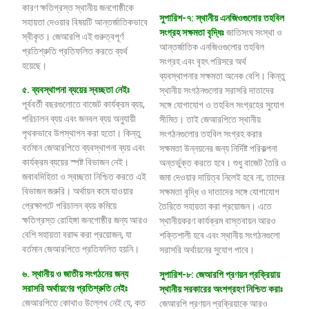
কারণ ক্ষতিগ্রস্ত স্থানীয় জনগোষ্ঠীকে
সুপারিশ-৭: স্থানীয় এনজিওগুলোর তহবিল
সহায়তা দেওয়ার বিষয়টি আন্তর্জাতিকভাবে
সংগ্রহ সক্ষমতা বৃদ্ধিঃ
জাতিসংঘ সংস্থা ও
স্বীকৃত। জেআরপি এই গুরুত্বপূর্ণ
আন্তর্জাতিক এনজিওগুলোর তহবিল
প্রতিশ্রুতি প্রতিফলিত করতে ব্যর্থ
সংগ্রহ এবং বৃহৎ পরিসরে অর্থ
হয়েছে।
ব্যবস্থাপনার সক্ষমতা অনেক বেশি। কিন্তু
৫
.
ব্যবস্থাপনা
ব্যয়ের
স্বচ্ছতা
নেইঃ
স্থানীয় সংগঠনগুলোর সরাসরি দাতাদের
পূর্ববর্তী বছরগুলোতে বাজেট কার্যক্রম ব্যয়,
সঙ্গে যোগাযোগ ও তহবিল সংগ্রহের সুযোগ
পরিচালন ব্যয় এবং জনবল ব্যয় অনুযায়ী
সীমিত। তাই জেআরপিতে স্থানীয়
পৃথকভাবে উপস্থাপন করা হতো। কিন্তু
সংগঠনগুলোর তহবিল সংগ্রহ করার
বর্তমান জেআরপিতে ব্যবস্থাপনা ব্যয় এবং
সক্ষমতা উন্নয়নের জন্য নির্দিষ্ট পরিকল্পনা
কার্যক্রম ব্যয়ের স্পষ্ট বিভাজন নেই।
অন্তর্ভুক্ত করতে হবে। শুধু বাজেট তৈরি ও
জবাবদিহিতা ও স্বচ্ছতা নিশ্চিত করতে এই
জমা দেওয়ার দায়িত্ব নিলেই হবে না; তাদের
বিভাজন জরুরি। অর্থায়ন কমে যাওয়ার
সক্ষমতা বৃদ্ধি ও দাতাদের সঙ্গে যোগাযোগ
প্রেক্ষাপটে পরিচালন ব্যয় কমিয়ে
তৈরিতে সহায়তা করা প্রয়োজন। এতে
ক্ষতিগ্রস্ত রোহিঙ্গা জনগোষ্ঠীর জন্য আরও
স্থানীয়করণ কার্যক্রম বাস্তবায়ন আরও
বেশি সহায়তা বরাদ্দ করা প্রয়োজন, যা
শক্তিশালী হবে এবং স্থানীয় সংগঠনগুলো
বর্তমান জেআরপিতে প্রতিফলিত হয়নি।
সরাসরি অর্থায়নের সুযোগ পাবে।
৬
.
স্থানীয়
ও
জাতীয়
সংগঠনের
জন্য
সুপারিশ-৮: জেআরপি প্রণয়ন প্রক্রিয়ায়
সরাসরি
অর্থায়ণের
প্রতিশ্রুতি
নেইঃ
স্থানীয় সরকারের অংশগ্রহণ নিশ্চিত করাঃ
জেআরপিতে কোথাও উল্লেখ নেই যে, কত
জেআরপি প্রণয়ন প্রক্রিয়াকে আরও