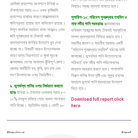
রোহিঙ্গা ক্যাম্পের আশপাশে উখিয়া ও
বিষয়েও স্বচ্ছ ব্যাখ্যা থাকতে হবে।
টেকনাফের প্রায় ৩০০ একর কৃষিজমি
ক্যাম্পের বর্জ্যের কারণে মারাত্মকভাবে
সুপারিশ-১০: পরিবেশ পুনরুদ্ধার তহবিল ও
ক্ষতিগ্রস্ত হয়েছে বলে অভিযোগ রয়েছে।
নাফ নদীর পানি সরবরাহঃ
কক্সবাজারের
বিপুল মানবিক সহায়তা থাকা সত্ত্বেও এসব
ভবিষ্যৎ প্রজন্মের জন্য টেকসই প্রাকৃতিক
জমি পুনরুদ্ধার বা টেকসই বর্জ্য
সম্পদ ব্যবস্থাপনা নিশ্চিত করতে হবে।
ব্যবস্থাপনার কার্যকর উদ্যোগ খুব দেখা
স্থানীয় জনগণ ও স্থানীয় সরকার একটি
যাচ্ছে না। বিষয়টি আরও উদ্বেগজনক
“পরিবেশ পুনরুদ্ধার তহবিল” গঠনের দাবি
কারণ খাদ্য নিরাপত্তা ও ক্ষুধা সূচকে
জানাচ্ছে। ভূগর্ভস্থ পানি উত্তোলনের
কক্সবাজার দেশের অন্যতম ঝুঁকিপূর্ণ জেলা।
পরিবর্তে নাফ নদীর পানি পরিশোধনের
জেলার অর্থনীতি বন, কৃষি, ধান চাষ এবং
মাধ্যমে সরবরাহ করতে হবে। পাশাপাশি
লবণ উৎপাদনের ওপর নির্ভরশীল।
বিকল্প পানির উৎস সৃষ্টি এবং পুকুর খননের
মাধ্যমে ভূগর্ভে পানি ব্যবহারের উদ্যোগ
৯
.
ভূগর্ভস্থ
পানির
ওপর
নির্ভরতা
কমাতে
নিতে হবে।
হবেঃ
উখিয়া ও টেকনাফ এলাকায় প্রায় ৫–
১০% নলকূপ শুকিয়ে গেছে অথবা লবণাক্ত
Download full report click
পানি দিচ্ছে। প্রতিদিন প্রায় ২ কোটি ৬০
here
Previous
Next