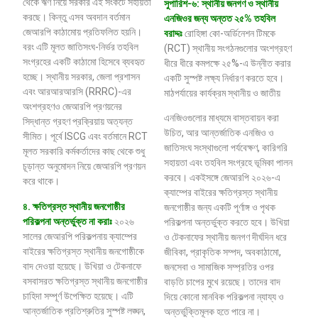
থেকে ঋণ নিয়ে সরকার এই সংকটে সহায়তা
সুপারিশ-৬: স্থানীয় জনগণ ও স্থানীয়
করছে। কিন্তু এসব অবদান বর্তমান
এনজিওর জন্য অন্তত ২৫% তহবিল
জেআরপি কাঠামোয় প্রতিফলিত হয়নি।
বরাদ্দঃ
রোহিঙ্গা কো-অর্ডিনেশন টিমকে
বরং এটি মূলত জাতিসংঘ-নির্ভর তহবিল
(RCT) স্থানীয় সংগঠনগুলোর অংশগ্রহণ
সংগ্রহের একটি কাঠামো হিসেবে ব্যবহৃত
ধীরে ধীরে কমপক্ষে ২৫%-এ উন্নীত করার
হচ্ছে। স্থানীয় সরকার, জেলা প্রশাসন
একটি সুস্পষ্ট লক্ষ্য নির্ধারণ করতে হবে।
এবং আরআরআরসি (RRRC)-এর
মাঠপর্যায়ের কার্যক্রম স্থানীয় ও জাতীয়
অংশগ্রহণও জেআরপি প্রণয়নের
এনজিওগুলোর মাধ্যমে বাস্তবায়ন করা
সিদ্ধান্ত গ্রহণ প্রক্রিয়ায় অত্যন্ত
উচিত, আর আন্তর্জাতিক এনজিও ও
সীমিত। পূর্বে ISCG এবং বর্তমানে RCT
জাতিসংঘ সংস্থাগুলো পর্যবেক্ষণ, কারিগরি
মূলত সরকারি কর্মকর্তাদের কাছ থেকে শুধু
সহায়তা এবং তহবিল সংগ্রহে ভূমিকা পালন
চূড়ান্ত অনুমোদন নিয়ে জেআরপি প্রণয়ন
করবে। একইসঙ্গে জেআরপি ২০২৬-এ
করে থাকে।
ক্যাম্পের বাইরের ক্ষতিগ্রস্ত স্থানীয়
৪
.
ক্ষতিগ্রস্ত
স্থানীয়
জনগোষ্ঠীর
জনগোষ্ঠীর জন্য একটি পূর্ণাঙ্গ ও পৃথক
পরিকল্পনা
অন্তর্ভুক্ত
না
করাঃ
২০২৬
পরিকল্পনা অন্তর্ভুক্ত করতে হবে। উখিয়া
সালের জেআরপি পরিকল্পনায় ক্যাম্পের
ও টেকনাফের স্থানীয় জনগণ দীর্ঘদিন ধরে
বাইরের ক্ষতিগ্রস্ত স্থানীয় জনগোষ্ঠীকে
জীবিকা, প্রাকৃতিক সম্পদ, অবকাঠামো,
বাদ দেওয়া হয়েছে। উখিয়া ও টেকনাফে
জনসেবা ও সামাজিক সম্প্রতির ওপর
বসবাসরত ক্ষতিগ্রস্ত স্থানীয় জনগোষ্ঠীর
বাড়তি চাপের মুখে রয়েছে। তাদের বাদ
চাহিদা সম্পূর্ণ উপেক্ষিত হয়েছে। এটি
দিয়ে কোনো মানবিক পরিকল্পনা ন্যায্য ও
আন্তর্জাতিক প্রতিশ্রুতির সুস্পষ্ট লঙ্ঘন,
অন্তর্ভুক্তিমূলক হতে পারে না।