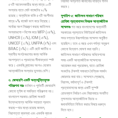
নিয়মিত অগ্রগতি জানানোর দায়িত্ব পালন
৫৭টি আবেদনকারীর মধ্যে মাত্র ১০টি
করবে।
সংস্থার হাতে মোট বাজেটের ৯১%
রয়েছে। অন্যদিকে বাকি ৪৭টি অংশীদার
সুপারিশ-৫: জাতিসংঘ সাধারণ পরিষদে
মাত্র ৯% বাজেট ভাগ করে নিয়েছে।
রোহিঙ্গা প্রত্যাবাসন বিষয়ক আন্তর্জাতিক
সর্বোচ্চ অংশ নিয়ন্ত্রণ করছে জাতিসংঘ
সম্মেলনঃ
গত বছর বাংলাদেশের অন্তর্বর্তী
সংস্থাগুলো—বিশেষ করে WFP (৩৪%),
সরকারের প্রস্তাবে নিউইয়র্কে জাতিসংঘ
UNHCR (২১%), IOM (১৪%),
সদর দপ্তরে উচ্চপর্যায়ের সম্মেলন অনুষ্ঠিত
UNICEF (১১%), UNFPA (৪%) এবং
হয়েছিল। তবে এ বছর এখন পর্যন্ত অনুরূপ
BRAC (৩%)। এটি ছোট জাতীয় ও
কোনো উদ্যোগ ঘোষণা করা হয়নি।
স্থানীয় সংগঠনগুলোর জন্য আর্থিক
জাতিসংঘ সাধারণ পরিষদের অধিবেশনের
অংশগ্রহণ ও প্রভাবের সীমাবদ্ধতা স্পষ্ট
সময় একটি আন্তর্জাতিক সম্মেলনের
করে। এমনকি ব্র্যাকের অংশও যেকোন
আয়োজন করা প্রয়োজন, যাতে রোহিঙ্গা
আন্তর্জাতিক সংস্থার তুলনায় বেশি।
সংকটের টেকসই সমাধানে বৈশ্বিক সমর্থন
জোরদার করা যায়। সম্মেলনে স্বেচ্ছায়,
৩
.
জেআরপি
একটি
অন্তর্ভুক্তিমূলক
নিরাপদ, মর্যাদাপূর্ণ ও টেকসই
পরিকল্পনা
নয়ঃ
বর্তমান ও পূর্ববর্তী জেআরপি
প্রত্যাবাসনের জন্য একটি সুস্পষ্ট
কোনো পূর্ণাঙ্গ বা সমন্বিত পরিকল্পনা নয়।
রোডম্যাপ নির্ধারণ এবং মিয়ানমারে সংঘটিত
বাংলাদেশ সরকার রোহিঙ্গা সংকটে
নৃশংসতার আন্তর্জাতিক বিচার ও
উল্লেখযোগ্য আর্থিক সহায়তা প্রদান
জবাবদিহিতা নিশ্চিত করার বিষয়ে গুরুত্ব
করছে—যার মধ্যে রয়েছে জনবল,
দিতে হবে।
নিরাপত্তা ব্যবস্থা এবং এমনকি ব্যাংক