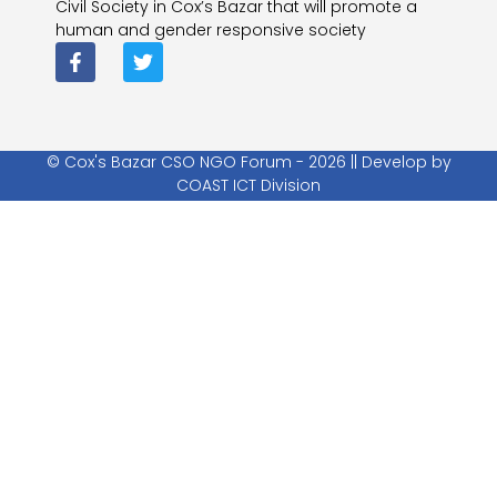
Civil Society in Cox’s Bazar that will promote a
human and gender responsive society
© Cox's Bazar CSO NGO Forum - 2026 || Develop by
COAST ICT Division