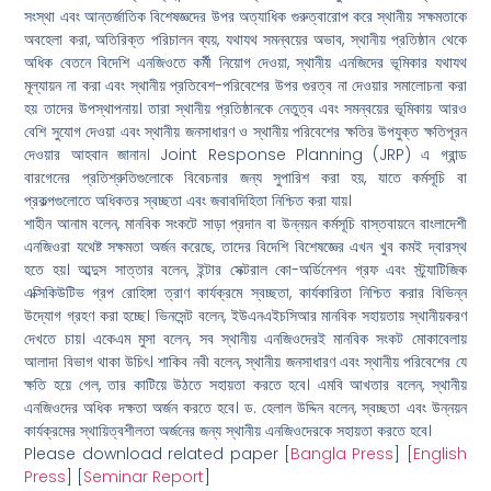
সংস্থা এবং আন্তর্জাতিক বিশেষজ্ঞদের উপর অত্যাধিক গুরুত্বারোপ করে স্থানীয় সক্ষমতাকে
অবহেলা করা, অতিরিক্ত পরিচালন ব্যয়, যথাযথ সমন্বয়ের অভাব, স্থানীয় প্রতিষ্ঠান থেকে
অধিক বেতনে বিদেশি এনজিওতে কর্মী নিয়োগ দেওয়া, স্থানীয় এনজিদের ভূমিকার যথাযথ
মূল্যায়ন না করা এবং স্থানীয় প্রতিবেশ-পরিবেশের উপর গুরত্ব না দেওয়ার সমালোচনা করা
হয় তাদের উপস্থাপনায়। তারা স্থানীয় প্রতিষ্ঠানকে নেতুত্ব এবং সমন্বয়ের ভূমিকায় আরও
বেশি সুযোগ দেওয়া এবং স্থানীয় জনসাধারণ ও স্থানীয় পরিবেশের ক্ষতির উপযুক্ত ক্ষতিপূরন
দেওয়ার আহবান জানান। Joint Response Planning (JRP) এ গ্রান্ড
বারগেনের প্রতিশ্রুতিগুলোকে বিবেচনার জন্য সুপারিশ করা হয়, যাতে কর্মসূচি বা
প্রকল্পগুলোতে অধিকতর স্বচ্ছতা এবং জবাবদিহিতা নিশ্চিত করা যায়।
শাহীন আনাম বলেন, মানবিক সংকটে সাড়া প্রদান বা উন্নয়ন কর্মসূচি বাস্তবায়নে বাংলাদেশী
এনজিওরা যথেষ্ট সক্ষমতা অর্জন করেছে, তাদের বিদেশি বিশেষজ্ঞের এখন খুব কমই দ্বারস্থ
হতে হয়। আব্দুস সাত্তার বলেন, ইন্টার সেক্টরাল কো-অর্ডিনেশন গ্রফ এবং স্ট্র্যাটিজিক
এক্সিকিউটিভ গ্রপ রোহিঙ্গা ত্রাণ কার্যক্রমে স্বচ্ছতা, কার্যকারিতা নিশ্চিত করার বিভিন্ন
উদ্যোগ গ্রহণ করা হচ্ছে। ভিনসেন্ট বলেন, ইউএনএইচসিআর মানবিক সহায়তায় স্থানীয়করণ
দেখতে চায়। একেএম মুসা বলেন, সব স্থানীয় এনজিওদেরই মানবিক সংকট মোকাবেলায়
আলাদা বিভাগ থাকা উচিৎ। শাকিব নবী বলেন, স্থানীয় জনসাধারণ এবং স্থানীয় পরিবেশের যে
ক্ষতি হয়ে গেল, তার কাটিয়ে উঠতে সহায়তা করতে হবে। এমবি আখতার বলেন, স্থানীয়
এনজিওদের অধিক দক্ষতা অর্জন করতে হবে। ড. হেলাল উদ্দিন বলেন, স্বচ্ছতা এবং উন্নয়ন
কার্যক্রমের স্থায়িত্বশীলতা অর্জনের জন্য স্থানীয় এনজিওদেরকে সহায়তা করতে হবে।
Please download related paper [
Bangla Press
] [
English
Press
] [
Seminar Report
]