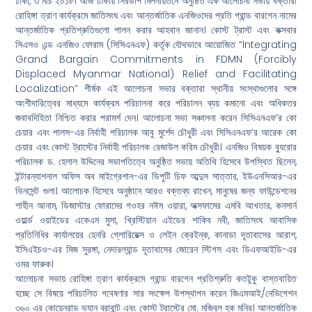
ঢাকা, ৩ মার্চ ২০১৮। আজ ঢাকায় সিরডাপ মিলনায়তনে অনুষ্ঠিত এক আলোচনা সভায় বক্তারা
রোহিঙ্গা ত্রাণ কার্যক্রমে জাতিসংঘ এবং আন্তর্জাতিক এনজিওদের প্রতি গ্রান্ড বারগেন নামের
আন্তর্জাতিক প্রতিশ্রুতিগুলো পালন করার আহবান জানান। কোস্ট ট্রাস্ট এবং কক্সবার
সিএসও এন্ড এনজিও ফোরাম (সিসিএনএফ) কর্তৃক যৌথভাবে আয়োজিত “Integrating
Grand Bargain Commitments in FDMN (Forcibly
Displaced Myanmar National) Relief and Facilitating
Localization” শীর্ষক এই আলোচনা সভার বক্তারা স্থানীয় সংস্থাগুলোর সঙ্গে
অংশীদারিত্বের মাধ্যমে কার্যক্রম পরিচালনা করে পরিচালন ব্যয় কমানো এবং অধিকতর
জবাবদিহিতা নিশ্চিত করার পরামর্শ দেন। আলোচনা সভা সঞ্চালনা করেন সিসিএনএফ’র কো
চেয়ার এবং পালস-এর নির্বাহী পরিচালক আবু মুর্শেদ চৌধুরী এবং সিসিএনএফ’র আরেক কো
চেয়ার এবং কোস্ট ট্রাস্টের নির্বাহী পরিচালক রেজাউল করিম চৌধুরী। এনজিও বিষয়ক ব্যুরোর
পরিচালক ড. হেলাল উদ্দিনের সভাপতিত্বে অনুষ্ঠিত সভায় অতিথি হিসেবে উপস্থিত ছিলেন,
ইন্টারন্যাশনাল অফিস অব মাইগ্রেশান-এর ডিপুটি চিফ আব্দুস সাত্তার, ইউএনসিআর-এর
ভিনসেন্ট গুলা। আলোচক হিসেবে অনুষ্ঠানে আরও বক্তব্য রাখেন, মানুষের জন্য ফাউন্ডেশনের
শাহীন আনাম, ডিজাস্টার ফোরামের গওহর নঈম ওয়ারা, অক্সফামের এমবি আখতার, কনসার্ন
ওয়ার্ল্ড ওয়াইডের একেএম মুসা, খ্রিস্টিয়ান এইডের শাকিব নবী, জাতিসংঘ আবাসিক
প্রতিনিধির কার্যালয়ের হেনরি গ্লোরিয়েক্স ও লেইন ক্রেইন্ক, কানাডা দূতাবাসের আরাশ,
ইসিএইচও-এর মিজ সুরঙ্গা, নেদারল্যান্ড দূতাবাসের জোরেন স্টিগস এবং ডিএফআইডি-এর
ওমর ফারুক।
আলোচনা সভায় রোহিঙ্গা ত্রাণ কার্যক্রমে গ্রান্ড বারগেন প্রতিশ্রুতি কতটুকু বাস্তবায়িত
হচ্ছে সে বিষয়ে পরিচালিত গবেষণার সার সংক্ষেপ উপস্থাপন করেন জিএমআই/নেভিগেশন
৩৬০ এর কোয়েনরাড ভ্যান ব্রাবান্ট এবং কোস্ট ট্রাস্টের মো. মজিবুল হক মনির। আন্তর্জাতিক