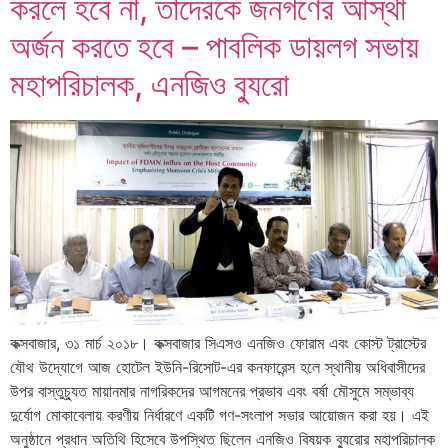
করলে হবে না, তাদেরকে জনগণের আস্থা
অর্জন করতে হবে – পাবলিক ডায়লগ সভায়
মহাপরিচালক, এনজিও ব্যুরো
কক্সবাজার, ৩১ মার্চ ২০১৮। কক্সবাজার সিএসও এনজিও ফোরাম এবং কোস্ট ট্রাস্টের
যৌথ উদ্যোগে আজ হোটেল ইউনি-রিসোট-এর কনফারেন্স হলে স্থানীয় অধিবাসীদের
উপর বাস্তুচ্যুত মায়ানমার নাগরিকদের আগমনের প্রভাব এবং বর্ষা মৌসুমে সম্ভাব্য
দুর্যোগ মোকাবেলায় করণীয় নির্ধারণে একটি গণ-সংলাপ সভার আয়োজন করা হয়। এই
অনুষ্ঠানে প্রধান অতিথি হিসেবে উপস্থিত ছিলেন এনজিও বিষয়ক ব্যুরোর মহাপরিচালক