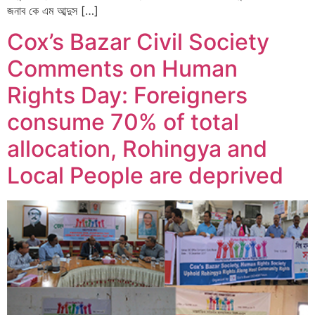
জনাব কে এম আব্দুস […]
Cox’s Bazar Civil Society
Comments on Human
Rights Day: Foreigners
consume 70% of total
allocation, Rohingya and
Local People are deprived