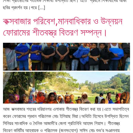
শিক্ষা প্রতিষ্ঠানের শতাধিক শিক্ষার্থী উপস্থিত ছিল। এতে প্রথমে শিক্ষার্থীদের আঁকা
ছবির প্রদর্শন হয়।পরে […]
কক্সবাজার পরিবেশ,মানবাধিকার ও উন্নয়ন
ফোরামের শীতবস্ত্র বিতরণ সম্পন্ন।
আজ কক্সবাজার শহরের দরিয়ানগর এলাকায় শীতবস্ত্র বিতরণ করা হয়।এতে সভাপতিত্ব
করেন ফোরামের প্রধান পরিচালক মোঃ ইলিয়াছ মিয়া।অথিতি হিসেবে উপস্থিত ছিলেন
সিনিয়র সাংবাদিক ও দৈনিক আজাদী’র জেলা প্রতিনিধি আহমদ গিয়াস। শীতবস্ত্র
বিতরণ কমিটির আহবায়ক ও পরিচালক (জনসংযোগ) সাঈদ মোঃ শুভ’র সঞালনায়