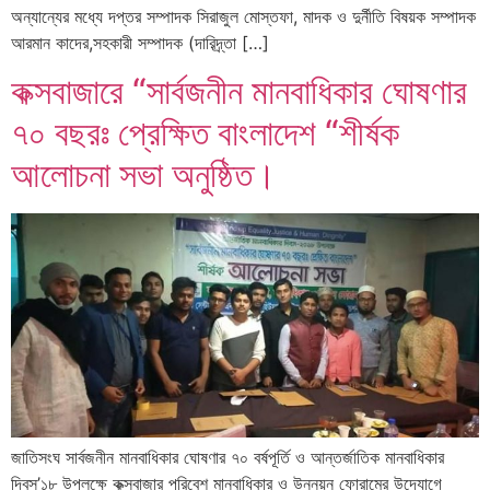
অন্যান্যের মধ্যে দপ্তর সম্পাদক সিরাজুল মোস্তফা, মাদক ও দুর্নীতি বিষয়ক সম্পাদক
আরমান কাদের,সহকারী সম্পাদক (দারিদ্র্তা […]
কক্সবাজারে “সার্বজনীন মানবাধিকার ঘোষণার
৭০ বছরঃ প্রেক্ষিত বাংলাদেশ “শীর্ষক
আলোচনা সভা অনুষ্ঠিত।
জাতিসংঘ সার্বজনীন মানবাধিকার ঘোষণার ৭০ বর্ষপূর্তি ও আন্তর্জাতিক মানবাধিকার
দিবস’১৮ উপলক্ষে কক্সবাজার পরিবেশ মানবাধিকার ও উন্নয়ন ফোরামের উদ্যোগে