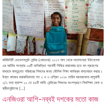
কমিউনিটি ডেভেলপমেন্ট সেন্টার (কোডেক) ২০১৭ সাল থেকে দাতাসংস্থা ইউনেসেফ
এর আর্থিক সংস্থায় ০৬টি অনিবন্ধিত শরণার্থী শিবিরে মায়ানমার হতে বল প্রয়েগের
মাধ্যমে বাস্তুচ্যত পরিবারের শিশুদের জন্য মৌলিক শিক্ষা কার্যক্রম বাস্তবায়ন করছে।
উক্ত কাজের ধারাবাহিকতায় গত ২ ও ৩ এপ্রিল ২০১৮ তারিখ ময়নারঘোনা-বালুখালী
২/২ তথা ক্যাম্প ১২ তে ৪৫টি লার্নিং সেন্টারের শিশুদের অংশগ্রহণে শিশুশিক্ষা মেলা ও
ক্রীডানুষ্ঠানের […]
এনজিওরা আশি-নব্বই দশকের মতো কাজ