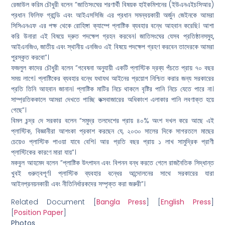
রেজাউল করিম চৌধুরী বলেন ”জাতিসংঘের শরণার্থী বিষয়ক হাইকমিশনের (ইউএনএইচসিআর)
প্রধান ফিলিফ গ্রান্ডি এবং আইএসসিজি এর প্রধান সমন্বয়কারী অর্জুন জেইনকে আমরা
সিসিএনএফ এর পক্ষ থেকে রোহিঙ্গা ক্যাম্পে প্লাষ্টিক ব্যবহার বন্ধে আহবান করেছি। আশা
করি উনারা এই বিষয়ে দ্রুত পদক্ষেপ গ্রহন করবেন। জাতিসংঘের যেসব প্রতিষ্ঠানসমুহ,
আইএনজিও, জাতীয় এবং স্থানীয় এনজিও এই বিষয়ে পদক্ষেপ গ্রহণ করবেন তাদেরকে আমরা
পুরস্কৃত করবো”।
ফজলুল কাদের চৌধুরী বলেন ”গবেষনা অনুযায়ী একটি প্লাস্টিক দ্রব্য পঁচতে প্রায় ৭০ বছর
সময় লাগে। প্লাষ্টিকের ব্যবহার বন্ধে যথাযথ আইনের প্রয়োগ নিশ্চিত করার জন্য সরকারের
প্রতি তিনি আহবান জানান। প্লাষ্টিক মাটির নিচে থাকলে বৃষ্টির পানি নিচে যেতে পারে না।
সাম্প্রতিককালে আমরা দেখতে পাচ্ছি কক্সবাজারের অধিকাংশ এলাকার পানি লবণাক্ত হয়ে
গেছে”।
বিমল চন্দ্র দে সরকার বলেন “সমুদ্র তলদেশের প্রায় ৪০% অংশ দখল করে আছে এই
প্লাস্টিক, বিজ্ঞানীরা আশংকা প্রকাশ করছেন যে, ২০৩০ সালের দিকে সাগরতলে মাছের
চেয়েও প্লাস্টিক পাওয়া যাবে বেশি। আর প্রতি বছর প্রায় ১ লাখ সামুদ্রিক প্রাণী
প্লাস্টিকের কারণে মারা যায়”।
মকবুল আহমেদ বলেন ”প্লাষ্টিক উৎপাদন এবং বিপনন বন্ধ করতে গেলে রাজনৈতিক সিদ্ধান্ত
খুবই গুরুত্বপূর্ণ। প্লাস্টিক ব্যবহার বন্ধের আন্দোলনের সাথে সরকারের যারা
আইনপ্রনয়নকারী এবং নীতিনির্ধারকদের সম্পৃক্ত করা জরুরী”।
Related Document [
Bangla Press
] [
English Press
]
[
Position Paper
]
Photos