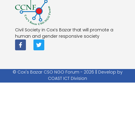
Civil Society in Cox’s Bazar that will promote a
human and gender responsive society
© Cox's Bazar CSO NGO Forum - 2026 || Develop by
COAST ICT Division