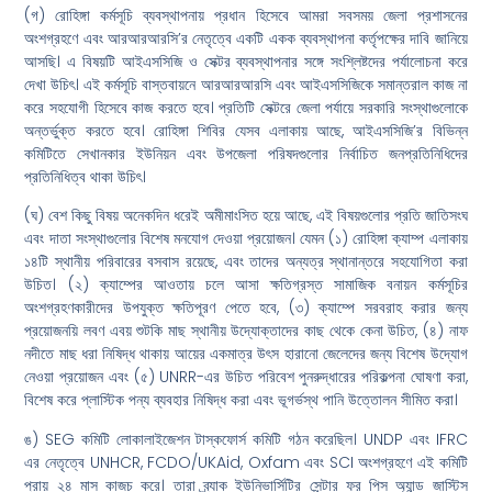
(গ) রোহিঙ্গা কর্মসূচি ব্যবস্থাপনায় প্রধান হিসেবে আমরা সবসময় জেলা প্রশাসনের
অংশগ্রহণে এবং আরআরআরসি’র নেতৃত্বে একটি একক ব্যবস্থাপনা কর্তৃপক্ষের দাবি জানিয়ে
আসছি। এ বিষয়টি আইএসসিজি ও সেক্টর ব্যবস্থাপনার সঙ্গে সংশ্লিষ্টদের পর্যালোচনা করে
দেখা উচিৎ। এই কর্মসূচি বাস্তবায়নে আরআরআরসি এবং আইএসসিজিকে সমান্তরাল কাজ না
করে সহযোগী হিসেবে কাজ করতে হবে। প্রতিটি সেক্টরে জেলা পর্যায়ে সরকারি সংস্থাগুলোকে
অন্তর্ভুক্ত করতে হবে। রোহিঙ্গা শিবির যেসব এলাকায় আছে, আইএসসিজি’র বিভিন্ন
কমিটিতে সেখানকার ইউনিয়ন এবং উপজেলা পরিষদগুলোর নির্বাচিত জনপ্রতিনিধিদের
প্রতিনিধিত্ব থাকা উচিৎ।
(ঘ) বেশ কিছু বিষয় অনেকদিন ধরেই অমীমাংসিত হয়ে আছে, এই বিষয়গুলোর প্রতি জাতিসংঘ
এবং দাতা সংস্থাগুলোর বিশেষ মনযোগ দেওয়া প্রয়োজন। যেমন (১) রোহিঙ্গা ক্যাম্প এলাকায়
১৪টি স্থানীয় পরিবারের বসবাস রয়েছে, এবং তাদের অন্যত্র স্থানান্তরে সহযোগিতা করা
উচিত। (২) ক্যাম্পের আওতায় চলে আসা ক্ষতিগ্রস্ত সামাজিক বনায়ন কর্মসূচির
অংশগ্রহণকারীদের উপযুক্ত ক্ষতিপূরণ পেতে হবে, (৩) ক্যাম্পে সরবরাহ করার জন্য
প্রয়োজনয়ি লবণ এবয় শুটকি মাছ স্থানীয় উদ্যোক্তাদের কাছ থেকে কেনা উচিত, (৪) নাফ
নদীতে মাছ ধরা নিষিদ্ধ থাকায় আয়ের একমাত্র উৎস হারানো জেলেদের জন্য বিশেষ উদ্যোগ
নেওয়া প্রয়োজন এবং (৫) UNRR-এর উচিত পরিবেশ পুনরুদ্ধারের পরিকল্পনা ঘোষণা করা,
বিশেষ করে প্লাস্টিক পন্য ব্যবহার নিষিদ্ধ করা এবং ভূগর্ভস্থ পানি উত্তোলন সীমিত করা।
ঙ) SEG কমিটি লোকালাইজেশন টাস্কফোর্স কমিটি গঠন করেছিল। UNDP এবং IFRC
এর নেতৃত্বে UNHCR, FCDO/UKAid, Oxfam এবং SCI অংশগ্রহণে এই কমিটি
প্রায় ২৪ মাস কাজচ করে। তারা ব্র্যাক ইউনিভার্সিটির সেন্টার ফর পিস অ্যান্ড জাস্টিস