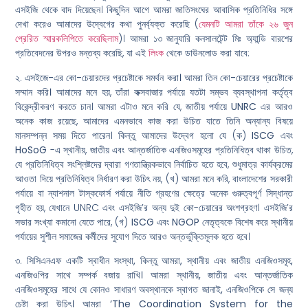
এসইজি থেকে বাদ দিয়েছেন। কিছুদিন আগে আমরা জাতিসংঘের আবাসিক প্রতিনিধির সঙ্গে
দেখা করেও আমাদের উদ্বেগের কথা পুনর্ব্যক্ত করেছি (
যেমনটি আমরা তাঁকে ২৬ জুন
প্রেরিত স্মারকলিপিতে করেছিলাম
)। আমরা ১৩ জানুযারি কনসালটেন্ট মিঃ অ্যান্ডি বারশের
প্রতিবেদনের উপরও মন্তব্য করেছি, যা এই
লিংক
থেকে ডাউনলোড করা যাবে:
২.
এসইজে-এর কো-চেয়ারদের প্রচেষ্টাকে সমর্থন করা। আমরা তিন কো-চেয়ারের প্রচেষ্টাকে
সম্মান করি।
আমাদের মনে হয়, তাঁরা কক্সবাজার পর্যায়ে যতটা সম্ভব ব্যবস্থাপনা কর্তৃত্ব
বিকেন্দ্রীকরণ করতে চান। আমরা এটাও মনে করি যে, জাতীয় পর্যায়ে
UNRC
এর আরও
অনেক কাজ রয়েছে, আমাদের এমনভাবে কাজ করা উচিত যাতে তিনি অন্যান্য বিষয়ে
মানসম্পন্ন সময় দিতে পারেন। কিন্তু আমাদের উদ্বেগ হলো যে (ক)
ISCG
এবং
HoSoG
-এ স্থানীয়, জাতীয় এবং আন্তর্জাতিক এনজিওসমূহের প্রতিনিধিত্ব থাকা উচিত,
যে প্রতিনিধিত্ব সংশ্লিষ্টদের দ্বারা গণতান্ত্রিকভাবে নির্বাচিত হতে হবে, শুধুমাত্র কার্যক্রমের
আওতা দিয়ে প্রতিনিধিত্ব নির্ধারণ করা উচিৎ নয়, (খ) আমরা মনে করি, বাংলাদেশের সরকারী
পর্যায়ে বা ন্যাশনাল টাস্কফোর্স পর্যায়ে নীতি গ্রহণের ক্ষেত্রে অনেক গুরুত্বপূর্ণ সিদ্ধান্ত
গৃহীত হয়, যেখানে UNRC এবং এসইজি’র অন্য দুই কো-চেয়ারের অংশগ্রহণ। এসইজি’র
সভার সংখ্যা কমানো যেতে পারে, (গ)
ISCG
এবং
NGOP
নেতৃত্বকে বিশেষ করে স্থানীয়
পর্যায়ের সুশীল সমাজের কর্মীদের সুযোগ দিতে আরও অন্তর্ভুক্তিমূলক হতে হবে।
৩.
সিসিএনএফ একটি স্বাধীন সংস্থা, কিন্তু আমরা, স্থানীয় এবং জাতীয় এনজিওসমূহ,
এনজিওপির সাথে সম্পর্ক বজায় রাখি। আমরা স্থানীয়, জাতীয় এবং আন্তর্জাতিক
এনজিওসমূহের সাথে যে কোনও সাধারণ অবস্থানকে স্বাগত জানাই, এনজিওপিকে সে জন্য
চেষ্টা করা উচিৎ।
আমরা
‘The Coordination System for the