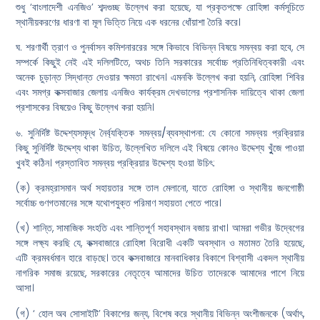
শুধু ‘বাংলাদেশী এনজিও’ শব্দগুচ্ছ উল্লেখ করা হয়েছে, যা প্রকৃতপক্ষে রোহিঙ্গা কর্মসূচিতে
স্থানীয়করণের ধারণা বা মূল ভিত্তি নিয়ে এক ধরনের ধোঁয়াশা তৈরি করে।
ঘ. শরণার্থী ত্রাণ ও পুনর্বাসন কমিশনাররের সঙ্গে কিভাবে বিভিন্ন বিষয়ে সমন্বয় করা হবে, সে
সম্পর্কে কিছুই নেই এই দলিলটিতে, অথচ তিনি সরকারের সর্বোচ্চ প্রতিনিধিত্বকারী এবং
অনেক চুড়ান্ত সিদ্ধান্ত দেওয়ার ক্ষমতা রাখেন। এমনকি উল্লেখ করা হয়নি, রোহিঙ্গা শিবির
এবং সমগ্র কক্সবাজার জেলায় এনজিও কার্যক্রম দেখভালের প্রশাসনিক দায়িত্বে থাকা জেলা
প্রশাসকের বিষয়েও কিছু উল্লেখ করা হয়নি।
৬.
সুনির্দিষ্ট উদ্দেশ্যসমৃদ্ধ নৈর্ব্যক্তিক সমন্বয়/ব্যবস্থাপনা:
যে কোনো সমন্বয় প্রক্রিয়ার
কিছু সুনির্দিষ্ট উদ্দেশ্য থাকা উচিত, উল্লেখিত দলিলে এই বিষয়ে কোনও উদ্দেশ্য খুুঁজে পাওয়া
খুবই কঠিন। প্রস্তাবিত সমন্বয় প্রক্রিয়ার উদ্দেশ্য হওয়া উচিৎ:
(ক) ক্রমহ্রাসমান অর্থ সহায়তার সঙ্গে তাল মেলানো, যাতে রোহিঙ্গা ও স্থানীয় জনগোষ্ঠী
সর্বোচ্চ গুণগতমানের সঙ্গে যথোপযুক্ত পরিমাণ সহায়তা পেতে পারে।
(খ) শান্তি, সামাজিক সংহতি এবং শান্তিপূর্ণ সহাবস্থান বজায় রাখা। আমরা গভীর উদ্বেগের
সঙ্গে লক্ষ্য করছি যে, কক্সবাজারে রোহিঙ্গা বিরোধী একটি অবস্থান ও মতামত তৈরি হয়েছে,
এটি ক্রমবর্ধমান হারে বাড়ছে। তবে কক্সবাজারে মানবাধিকার বিকাশে বিশ্বাসী একদল স্থানীয়
নাগরিক সমাজ রয়েছে, সরকারের নেতৃত্বে আমাদের উচিত তাদেরকে আমাদের পাশে নিয়ে
আসা।
(গ) ‘ হোল অব সোসাইটি’ বিকাশের জন্য, বিশেষ করে স্থানীয় বিভিন্ন অংশীজনকে (অর্থাৎ,