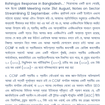
Rohingya Response in Bangladesh….’
শিরোনামের একটি রচনা পেয়েছি,
সঙ্গে ছিলো
UNRR Meeting note 31st August, Notes on Sector
Streamlining 12 September.
এনজিও প্ল্যাটফর্ম থেকে একটি ইমেইলে এগুলো
পাঠানো হয়েছে। আমরা এটাও বিশ্বাস করি যে, আমাদের প্রতিনিধিত্ব শুধুুমাত্র এনজিওপির
মাধ্যমেই সীমাবদ্ধ করা উচিত নয়। এর অর্থ এই নয় যে, আমরা এনজিওপিকে বিচ্ছিন্ন করছি।
আমরা বিশ্বাস করি যে, স্থানীয়, জাতীয় এবং আন্তর্জাতিক এনজিওগুলিকে সাধারণ ন্যূনতম
অবস্থানের একটি স্তরে নিয়ে আসার জন্য এনজিওপি’র একটি অন্যান্য সুযোগ রয়েছে,
তাদের সে জন্য চেষ্টা করা উচিত। একইসঙ্গে আমরা আবারও বলতে চাই যে, আমরা আমাদের
নিজস্ব অবস্থান নিতে সক্ষম এবং আমরা সরাসরি যোগাযোগ রাখতে চাই। আমরা এবং
CCNF
যা করছি তা স্থানীয়ভাবে ক্ষতিগ্রস্ত স্থানীয় জনগোষ্ঠী এবং রোহিঙ্গা জনগোষ্ঠীর
সর্বোত্তম স্বার্থে। আমরা এমন একটি পরিবেশ খুঁজছি, যেখানে স্থানীয় এনজিওগুলি
সার্বভৌমত্ব, জবাবদিহিতা এবং স্থায়িত্বশীলতার সঙ্গে বিকশিত হতে পারে, যা
গ্র্যান্ড বারগেইন
২.০ (২০২২)
,
প্রিন্সিপাল অব পার্টনািরশিপ (২০০৭)
,
চার্টার ফর চেঞ্জ (২০১৫)
, এবং
নিউ
ওয়ে অব ওয়ার্ক (২০১৬)
– এর মতো দলিলগুলোতে কল্পনা করা হয়।
৪. CCNF একটি স্থানীয় ও স্বাধীন নেটওয়ার্ক যার কাজ জ্ঞান-ভিত্তিক অধিপরামর্শ।
আমরা এই সত্যটি পুনর্ব্যক্ত করতে চাই যে CCNF নাগরিক সমাজের একটি স্থানীয় এবং
স্বাধীন নাগরিক নেটওয়ার্ক, যা ২০১৭ সালের সেপ্টেম্বর থেকে। এর অবদান অতীতে SEG
এবং জাতিসংঘের বিভিন্ন সংস্থা দ্বারা ইতিমধ্যে স্বীকৃত। এটি প্রমাণ করেছে যে, এটি
জ্ঞানভিত্তিক একটি স্বাধীন ম নেটওয়ার্ক। এটি ইন্টার-এজেন্সি স্ট্যান্ডিং কমিটি (IASC) নীতি
এবং নির্দেশিকা, গ্র্যান্ড ব্যার্গেন ২.০, নিউ ওয়ে অব ওয়ার্ক, এবং চার্টার ফর চেঞ্জের আলোকে