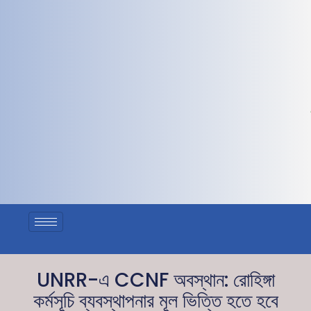
UNRR-এ CCNF অবস্থান: রোহিঙ্গা
কর্মসূচি ব্যবস্থাপনার মূল ভিত্তি হতে হবে