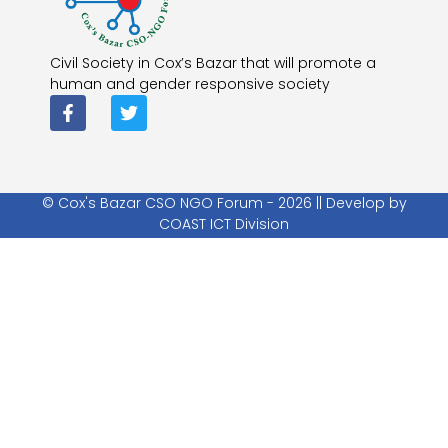
Civil Society in Cox’s Bazar that will promote a
human and gender responsive society
© Cox's Bazar CSO NGO Forum - 2026 || Develop by
COAST ICT Division