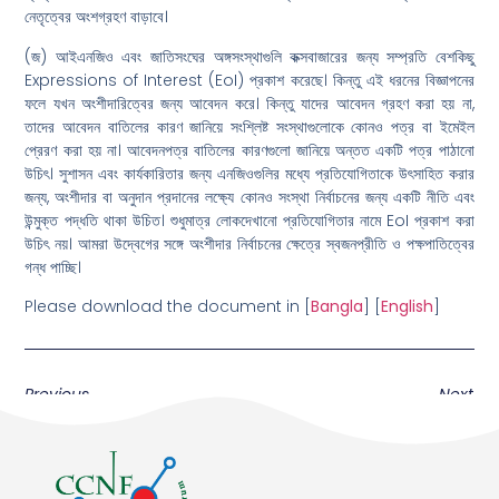
নেতৃত্বের অংশগ্রহণ বাড়াবে।
(জ) আইএনজিও এবং জাতিসংঘের অঙ্গসংস্থাগুলি কক্সবাজারের জন্য সম্প্রতি বেশকিছু
Expressions of Interest (EoI) প্রকাশ করেছে। কিন্তু এই ধরনের বিজ্ঞাপনের
ফলে যখন অংশীদারিত্বের জন্য আবেদন করে। কিন্তু যাদের আবেদন গ্রহণ করা হয় না,
তাদের আবেদন বাতিলের কারণ জানিয়ে সংশ্লিষ্ট সংস্থাগুলোকে কোনও পত্র বা ইমেইল
প্রেরণ করা হয় না। আবেদনপত্র বাতিলের কারণগুলো জানিয়ে অন্তত একটি পত্র পাঠানো
উচিৎ। সুশাসন এবং কার্যকারিতার জন্য এনজিওগুলির মধ্যে প্রতিযোগিতাকে উৎসাহিত করার
জন্য, অংশীদার বা অনুদান প্রদানের লক্ষ্যে কোনও সংস্থা নির্বাচনের জন্য একটি নীতি এবং
উন্মুক্ত পদ্ধতি থাকা উচিত। শুধুমাত্র লোকদেখানো প্রতিযোগিতার নামে EoI প্রকাশ করা
উচিৎ নয়। আমরা উদ্বেগের সঙ্গে অংশীদার নির্বাচনের ক্ষেত্রে স্বজনপ্রীতি ও পক্ষপাতিত্বের
গন্ধ পাচ্ছি।
Please download the document in [
Bangla
] [
English
]
Previous
Next