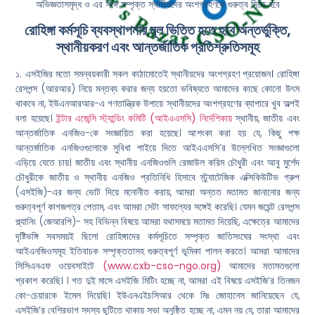
অভিজ্ঞতাসমৃদ্ধ ও এর সঙ্গে সম্পৃক্ত স্থানীয়দের অংশগ্রহণকে গুরুত্ব দিতে হবে
রোহিঙ্গা কর্মসূচি ব্যবস্থাপনার মূল ভিত্তি হতে হবে অন্তর্ভুক্তি,
স্থানীয়করণ এবং আন্তর্জাতিক প্রতিশ্রুতিসমূহ
১.
এসইজির মতো সমন্বয়কারী সকল কাঠামোতেই স্থানীয়দের অংশগ্রহণ প্রয়োজন।
রোহিঙ্গা
রেসপন্স (আরআর) নিয়ে মন্তব্য করার জন্য হয়তো ভবিষ্যতে আমাদের কাছে কোনো উৎস
থাকবে না, ইউএনআরআর-এ গণতান্ত্রিক উপায়ে স্থানীয়দের অংশগ্রহণের ব্যাপারে খুব অল্পই
বলা হয়েছে।
ইন্টার এজেন্সি স্ট্যান্ডিং কমিটি (আইএএসসি) নির্দেশিকায়
স্থানীয়, জাতীয় এবং
আন্তর্জাতিক এনজিও-কে সংজ্ঞায়িত করা হয়েছে। আশংকা করা হয় যে, কিছু পক্ষ
আন্তর্জাতিক এনজিওগুলোকে সুবিধা পাইয়ে দিতে আইএএসসি’র উল্লেখিত সংজ্ঞাগুলো
এড়িয়ে যেতে চায়। জাতীয় এবং স্থানীয় এনজিওগুলি রেজাউল করিম চৌধুরী এবং আবু মুর্শেদ
চৌধুরীকে জাতীয় ও স্থানীয় এনজিও প্রতিনিধি হিসাবে স্ট্র্যাটেজিক এক্সিকিউটিভ গ্রুপ
(এসইজি)-এর জন্য ভোট দিয়ে মনোনীত করায়, আমরা অন্তত মতামত জানানোর জন্য
গুরুত্বপূর্ণ কাগজপত্র পেতাম, এবং আমরা সেটা সাফল্যের সঙ্গেই করেছি। যেমন জয়েন্ট রেসপন্স
প্ল্যানিং (জেআরপি)- সহ বিভিন্ন বিষয়ে আমরা যথাসময়ে মতামত দিয়েছি, এক্ষেত্রে আমাদের
দৃষ্টিভঙ্গি সবসময়ই ছিলো রোহিঙ্গাদের কর্মসূচিতে সম্পৃক্ত জাতিসংঘের সংস্থা এবং
আইএনজিওসমূহ ইতিবাচক সম্পৃক্ততাসহ গুরুত্বপূর্ণ ভূমিকা পালন করতে। আমরা আমাদের
সিসিএনএফ ওয়েবসাইটে
(www.cxb-cso-ngo.org)
আমাদের মতামতগুলো
প্রকাশ করেছি। । গত দুই মাসে এসইজি মিটিং হচ্ছে না, আমরা এই বিষয়ে এসইজি’র তিনজন
কো-চেয়ারকে ইমেল দিয়েছি। ইউএনএইচসিআর থেকে মিঃ জোহানেস জানিয়েছেন যে,
এসইজি’র বেশিরভাগ সদস্য ছুটিতে থাকায় সভা অনুষ্ঠিত হচ্ছে না, এমন নয় যে, তারা আমাদের