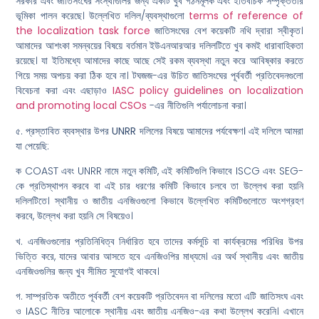
সরকার এবং জাতিসংঘের সংস্থাগুলির জন্য একটি খুব গঠনমূলক এবং ইতিবাচক সম্পৃক্ততার
ভূমিকা পালন করেছে। উল্লেখিত দলিল/ব্যবস্থাগুলো
terms of reference of
the localization task force
জাতিসংঘের বেশ কয়েকটি নথি দ্বারা স্বীকৃত।
আমাদের আশংকা সমন্বয়ের বিষয়ে বর্তমান ইউএনআরআর দলিলটিতে খুব কমই ধারাবাহিকতা
রয়েছে। যা ইতিমধ্যে আমাদের কাছে আছে সেই রকম ব্যবস্থা নতুন করে আবিষ্কার করতে
গিয়ে সময় অপচয় করা ঠিক হবে না। টঘজজ-এর উচিত জাতিসংঘের পূর্ববর্তী প্রতিবেদনগুলো
বিবেচনা করা এবং এছাড়াও
IASC policy guidelines on localization
and promoting local CSOs
-এর নীতিগুলি পর্যালোচনা করা।
৫.
প্রস্তাবিত ব্যবস্থার উপর UNRR দলিলের বিষয়ে আমাদের পর্যবেক্ষণ।
এই দলিলে আমরা
যা পেয়েছি:
ক COAST এবং UNRR নামে নতুন কমিটি, এই কমিটিগুলি কিভাবে ISCG এবং SEG-
কে প্রতিস্থাপন করবে বা এই চার ধরণের কমিটি কিভাবে চলবে তা উল্লেখ করা হয়নি
দলিলটিতে। স্থানীয় ও জাতীয় এনজিওগুলো কিভাবে উল্লেখিত কমিটিগুলোতে অংশগ্রহণ
করবে, উল্লেখ করা হয়নি সে বিষয়েও।
খ. এনজিওগুলোর প্রতিনিধিত্ব নির্ধারিত হবে তাদের কর্মসূচি বা কার্যক্রমের পরিধির উপর
ভিত্তি করে, যাদের আবার আসতে হবে এনজিওপির মাধ্যমে। এর অর্থ স্থানীয় এবং জাতীয়
এনজিওগুলির জন্য খুব সীমিত সুযোগই থাকবে।
গ. সাম্প্রতিক অতীতে পূর্ববর্তী বেশ কয়েকটি প্রতিবেদন বা দলিলের মতো এটি জাতিসংঘ এবং
ও IASC নীতির আলোকে স্থানীয় এবং জাতীয় এনজিও-এর কথা উল্লেখ করেনি। এখানে