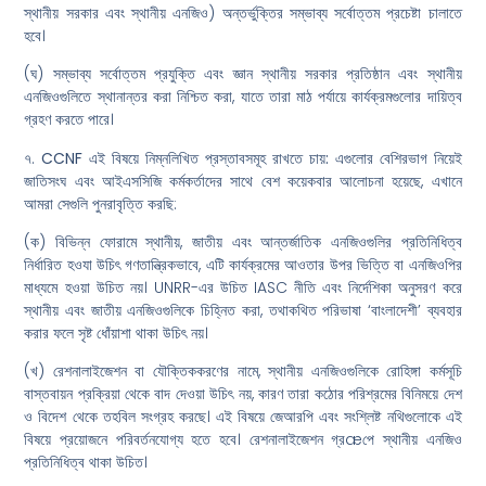
স্থানীয় সরকার এবং স্থানীয় এনজিও) অন্তর্ভুক্তির সম্ভাব্য সর্বোত্তম প্রচেষ্টা চালাতে
হবে।
(ঘ) সম্ভাব্য সর্বোত্তম প্রযুক্তি এবং জ্ঞান স্থানীয় সরকার প্রতিষ্ঠান এবং স্থানীয়
এনজিওগুলিতে স্থানান্তর করা নিশ্চিত করা, যাতে তারা মাঠ পর্যায়ে কার্যক্রমগুলোর দায়িত্ব
গ্রহণ করতে পারে।
৭.
CCNF এই বিষয়ে নিম্নলিখিত প্রস্তাবসমূহ রাখতে চায়:
এগুলোর বেশিরভাগ নিয়েই
জাতিসংঘ এবং আইএসসিজি কর্মকর্তাদের সাথে বেশ কয়েকবার আলোচনা হয়েছে, এখানে
আমরা সেগুলি পুনরাবৃত্তি করছি:
(ক) বিভিন্ন ফোরামে স্থানীয়, জাতীয় এবং আন্তর্জাতিক এনজিওগুলির প্রতিনিধিত্ব
নির্ধারিত হওযা উচিৎ গণতান্ত্রিকভাবে, এটি কার্যক্রমের আওতার উপর ভিত্তি বা এনজিওপির
মাধ্যমে হওয়া উচিত নয়। UNRR-এর উচিত IASC নীতি এবং নির্দেশিকা অনুসরণ করে
স্থানীয় এবং জাতীয় এনজিওগুলিকে চিহ্নিত করা, তথাকথিত পরিভাষা ‘বাংলাদেশী’ ব্যবহার
করার ফলে সৃষ্ট ধোঁয়াশা থাকা উচিৎ নয়।
(খ) রেশনালাইজেশন বা যৌক্তিককরণের নামে, স্থানীয় এনজিওগুলিকে রোহিঙ্গা কর্মসূচি
বাস্তবায়ন প্রক্রিয়া থেকে বাদ দেওয়া উচিৎ নয়, কারণ তারা কঠোর পরিশ্রমের বিনিময়ে দেশ
ও বিদেশ থেকে তহবিল সংগ্রহ করছে। এই বিষয়ে জেআরপি এবং সংশ্লিষ্ট নথিগুলোকে এই
বিষয়ে প্রয়োজনে পরিবর্তনযোগ্য হতে হবে। রেশনালাইজেশন গ্রæপে স্থানীয় এনজিও
প্রতিনিধিত্ব থাকা উচিত।