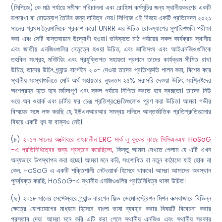
(সিপিজে) কে মাঠ পর্যায়ে সমীক্ষা পরিচালনা এবং রোহিঙ্গা কর্মসূচির জন্য স্থানীয়করণের একটি
রূপরেখা বা রোডম্যাপ তৈরির জন্য দায়িত্ব দেয়। সিপিজে এই বিষয়ে একটি প্রতিবেদন ২০২১
সালের প্রথম ত্রৈমাসিকে প্রকাশ করে। UNRR এর উচিত রোডম্যাপের সুপারিশগুলি পরীক্ষা
করা এবং সেটি বাস্তবায়নে উদ্যোগী হওয়া। ভবিষ্যতে মাঠ পর্যায়ের সকল কার্যক্রম স্থানীয়
এবং জাতীয় এনজিওগুলির নেতৃত্বে হওয়া উচিত, এবং জাতিসংঘ এবং আইএনজিওগুলিকে
তহবিল সংগ্রহ, মনিটরিং এবং প্রযুক্তিগত সহায়তা প্রদানে তাদের কার্যক্রম সীমিত রাখা
উচিত, তাদের উচিৎ গ্র্যান্ড বার্গেইন ২.০- দেওয়া তাদের প্রতিশ্রুতি পালন করা, বিশেষ করে
স্থানীয় সংস্থাগুলিতে মোট অর্থ সহায়তার ন্যূনতম ২৫% সরাসরি দেওয়া উচিৎ, সংশ্লিষ্টদের
অংশগ্রহন হতে হবে মর্যাদাপূর্ণ এবং সকল পর্যায়ে নিশ্চিত করতে হবে স্বচ্ছতা। তাদের নিউ
ওয়ে অব ওয়ার্ক এবং চার্টার ফর চেঞ্জ প্রতিশ্রæতিগুলোও পূরণ করা উচিত। আমরা গভীর
বিস্ময়ের সঙ্গে লক্ষ করছি যে, ইউএনআরআর সমন্বয় দলিলে আন্তর্জাতিক প্রতিশ্রুতিগুলোর
বিষয়ে একটি শব্দ বা বাক্যও নেই।
(চ)
২০১৭ সালের অক্টোবরে তৎকালীন ERC মার্ক লু কুকের কাছে সিসিএনএফ HoSoG
-এ প্রতিনিধিত্বের জন্য প্রস্তাব করেছিলো,
কিন্তু আমরা দেখতে পেলাম যে এটি এখন
অন্যভাবে উপস্থাপন করা হচ্ছে। আমরা মনে করি, সংশোধিত বা নতুন কাঠামো যাই হোক না
কেন, HoSoG এ একটি শক্তিশালী নেটওয়ার্ক হিসেবে থাকবে। আমরা আমাদের অবস্থান
পুনর্ব্যক্ত করছি, HoSoG-এ স্থানীয় এনজিওগুলির প্রতিনিধিত্ব থাকা উচিত।
(ছ) ২০১৮ সালের সেপ্টেম্বরে গ্র্যান্ড বারগেন ফিল্ড ডেমোনস্ট্রেশন মিশন কক্সবাজারে বিভিন্ন
ক্ষেত্রে যোগাযোগের মাধ্যমে হিসেবে বাংলা ভাষা ব্যবহার করার বিষয়টি বিবেচনা করার
প্রস্তাব দেয়। আমরা মনে করি এটি করা গেলে স্থানীয় এনজিও এবং স্থানীয় সরকার